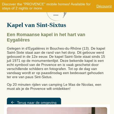
Discover the "PROVENCE" mobile homes! Available for
Découvrir
stays of 2 nights or more.
Kapel van Sint-Sixtus
Een Romaanse kapel in het hart van
Eygalières
Gelegen in d’Eygalières in Bouches-du-Rhône (13). De kapel
Saint-Sixte staat aan de rand van het dorp. Dit gebouw werd
gebouwd in de 12e eeuw. De kapel Saint-Sixte staat sinds 15
juli 1971 op de monumentenlijst. Deze bekende kapel is een
echt symbool van de Provence en is vaak geschetst door
verschillende schilders en fotografen. Tot op de dag van
vandaag wordt er op paasdinsdag een bedevaart gehouden
ter ere van paus Sint-Sixtus.
Op 20 minuten rijden van camping Le Mas de Nicolas, een
must als je de Provence wilt ontdekken!
Terug naar de omgeving