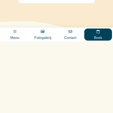
Ontdek onze chalets
Menu
Fotogalerij
Contact
Boek
Adres & contact
04 90 92 27 05
Bel
contact@camping-masdenicolas.com
Kopie
Av Plaisance du Touch, 13210, St-Rémy-de-Provence