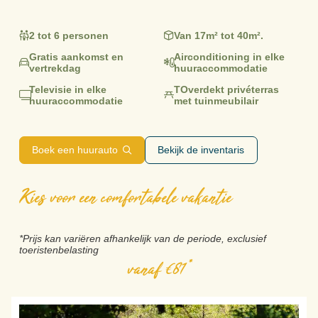
2 tot 6 personen
Van 17m² tot 40m².
Gratis aankomst en
Airconditioning in elke
vertrekdag
huuraccommodatie
Televisie in elke
TOverdekt privéterras
huuraccommodatie
met tuinmeubilair
Boek een huurauto
Bekijk de inventaris
Kies voor een comfortabele vakantie
*Prijs kan variëren afhankelijk van de periode, exclusief
toeristenbelasting
vanaf €81*