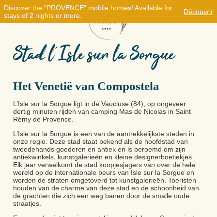
Discover the "PROVENCE" mobile homes! Available for
Découvrir
stays of 2 nights or more.
Stad l’Isle sur la Sorgue
Het Venetië van Compostela
L’Isle sur la Sorgue ligt in de Vaucluse (84), op ongeveer
dertig minuten rijden van camping Mas de Nicolas in Saint
Rémy de Provence.
L’Isle sur la Sorgue is een van de aantrekkelijkste steden in
onze regio. Deze stad staat bekend als de hoofdstad van
tweedehands goederen en antiek en is beroemd om zijn
antiekwinkels, kunstgalerieën en kleine designerboetiekjes.
Elk jaar verwelkomt de stad koopjesjagers van over de hele
wereld op de internationale beurs van Isle sur la Sorgue en
worden de straten omgetoverd tot kunstgalerieën. Toeristen
houden van de charme van deze stad en de schoonheid van
de grachten die zich een weg banen door de smalle oude
straatjes.