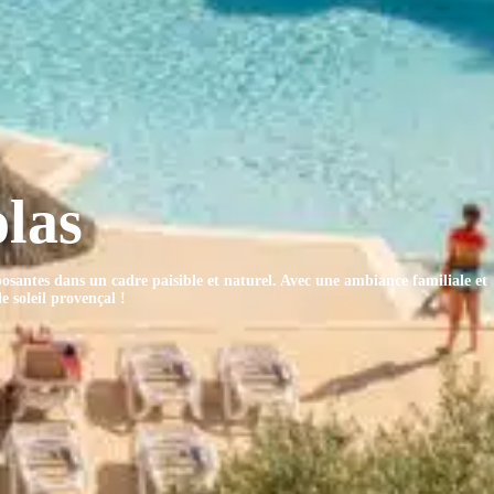
las
osantes dans un cadre paisible et naturel. Avec une ambiance familiale et
e soleil provençal !