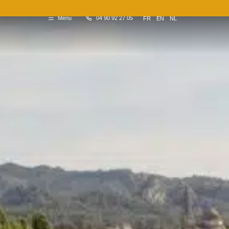
Menu
04 90 92 27 05
FR
EN
NL