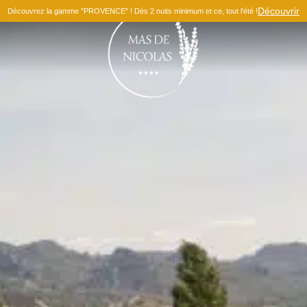
Découvrir
Découvrez la gamme "PROVENCE" ! Dès 2 nuits minimum et ce, tout l'été !